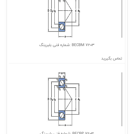
7203 BECBM :شماره فنی بلبرینگ
تماس بگیرید
7203 BECBP :شماره فنی بلبرینگ