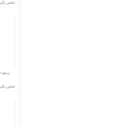
تماس بگیر
7301 BEP :شماره فنی بلبرینگ
تماس بگیر