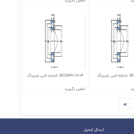
د
تماس بگیرید
7204 BECBPH :شماره فنی بلبرینگ
د
تماس بگیرید
ارسال ایمیل