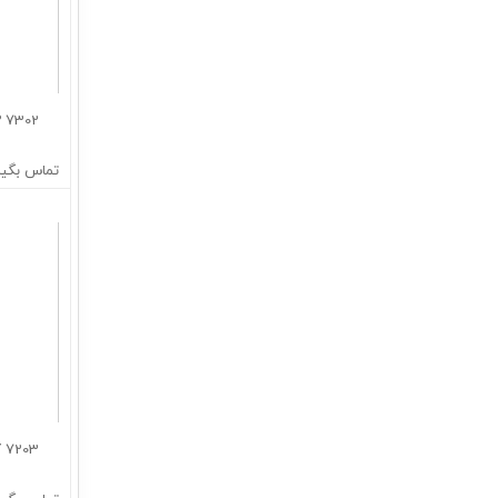
7302 BEP :شماره فنی بلبرینگ
تماس بگیر
7203 BEY :شماره فنی بلبرینگ