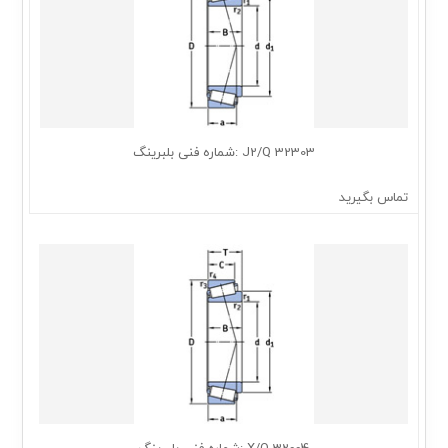
32303 J2/Q :شماره فنی بلبرینگ
تماس بگیرید