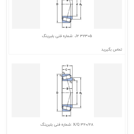
32305 J2 :شماره فنی بلبرینگ
تماس بگیرید
320/28 X/Q :شماره فنی بلبرینگ